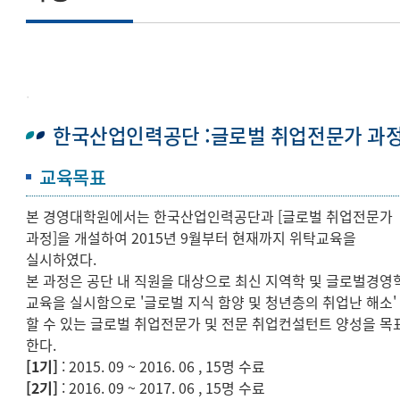
.
한국산업인력공단 :글로벌 취업전문가 과
KOPEC 외대 글로벌 경영자과정
교육목표
본 경영대학원에서는 한국산업인력공단과 [글로벌 취업전문가
WOORI 경영관리 능력향상과정
과정]을 개설하여 2015년 9월부터 현재까지 위탁교육을
실시하였다.
HUFS-철강 E-MBA 프로그램
본 과정은 공단 내 직원을 대상으로 최신 지역학 및 글로벌경영
교육을 실시함으로 '글로벌 지식 함양 및 청년층의 취업난 해소'
할 수 있는 글로벌 취업전문가 및 전문 취업컨설턴트 양성을 목
IBK China 금융전문가 과정
한다.
[1기]
: 2015. 09 ~ 2016. 06 , 15명 수료
한국산업인력공단:글로벌 취업전문가 과정
[2기]
: 2016. 09 ~ 2017. 06 , 15명 수료