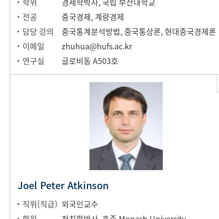
학위
경제학박사, 국립 부산대학교
전공
중국경제, 계량경제
담당 강의
중국통계분석방법, 중국통상론, 현대중국경제론
이메일
zhuhua@hufs.ac.kr
연구실
글로비돔 A503호
Joel Peter Atkinson
직위(직급)
외국인교수
학위
정치학박사, 호주 Monash University