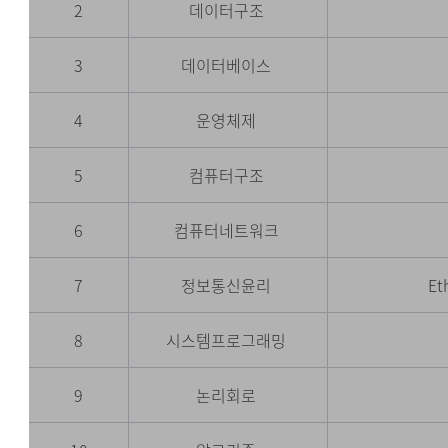
2
데이터구조
3
데이터베이스
4
운영체제
5
컴퓨터구조
6
컴퓨터네트워크
7
정보통신윤리
Et
8
시스템프로그래밍
9
논리회로