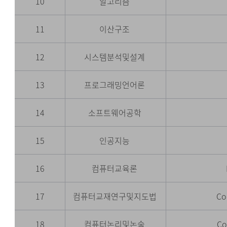
10
알고리즘
11
이산구조
12
시스템분석및설계
13
프로그래밍언어론
14
소프트웨어공학
15
인공지능
16
컴퓨터교육론
17
컴퓨터교재연구및지도법
Co
18
컴퓨터논리및논술
Co