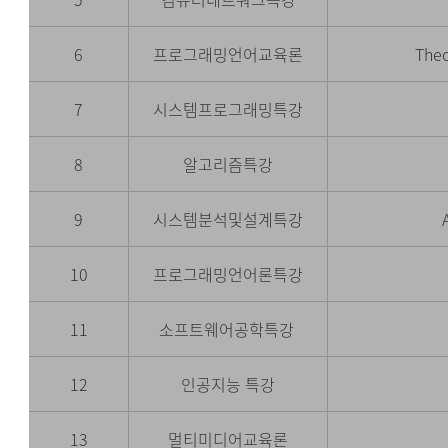
6
프로그래밍언어교육론
The
7
시스템프로그래밍특강
8
알고리즘특강
9
시스템분석및설계특강
10
프로그래밍언어론특강
11
소프트웨어공학특강
12
인공지능 특강
13
멀티미디어교육론