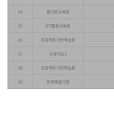
14
웹기반교육론
15
ICT활용교육론
16
프로젝트기반학습론
17
논문지도1
18
프로젝트기반학습론
19
문제해결기법