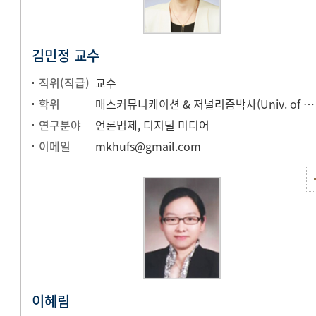
김민정 교수
직위(직급)
교수
학위
매스커뮤니케이션 & 저널리즘박사(Univ. of North Carolina at Chapel Hill)
연구분야
언론법제, 디지털 미디어
이메일
mkhufs@gmail.com
이혜림