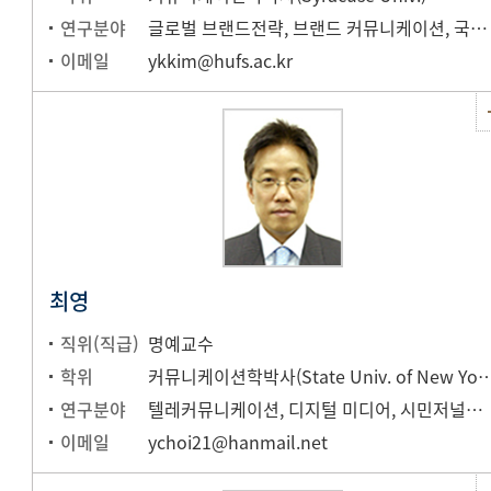
연구분야
글로벌 브랜드전략, 브랜드 커뮤니케이션, 국가 브랜드 전략
이메일
ykkim@hufs.ac.kr
최영
직위(직급)
명예교수
학위
커뮤니케이션학박사(State Univ. of 
연구분야
텔레커뮤니케이션, 디지털 미디어, 시민저널리즘
이메일
ychoi21@hanmail.net