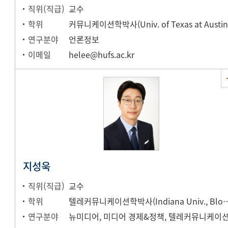
직위(직급)
교수
학위
커뮤니케이션학박사(Univ. of Texas at Austin
연구분야
언론정보
이메일
helee@hufs.ac.kr
지성욱
직위(직급)
교수
학위
텔레커뮤니케이션학박사(Indiana Uni
연구분야
뉴미디어, 미디어 경제&정책, 텔레커뮤니케이