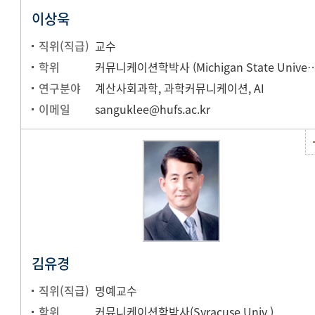
이상욱
직위(직급)
교수
학위
커뮤니케이션학박사 (Michigan Stat
연구분야
계산사회과학, 과학커뮤니케이션, AI
이메일
sanguklee@hufs.ac.kr
김유경
직위(직급)
명예교수
학위
커뮤니케이션학박사(Syracuse Univ.)