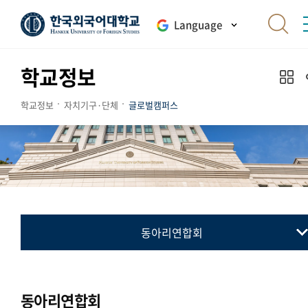
Language
학교정보
학교정보
자치기구·단체
글로벌캠퍼스
동아리연합회
총학생회
동아리연합회
동아리연합회
통·번역연합회