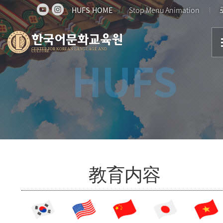
HUFS HOME
Stop Menu Animation
한국어문화교육원
CENTER FOR KOREAN LANGUAGE AND
CULTURE
HUFS
教育内容