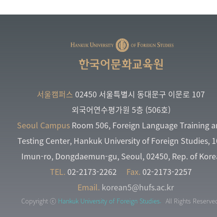
한국어문화교육원
서울캠퍼스
02450 서울특별시 동대문구 이문로 107
외국어연수평가원 5층 (506호)
Seoul Campus
Room 506, Foreign Language Training 
Testing Center, Hankuk University of Foreign Studies, 
Imun-ro, Dongdaemun-gu, Seoul, 02450, Rep. of Kore
TEL.
02-2173-2262
Fax.
02-2173-2257
Email.
korean5@hufs.ac.kr
Copyright ⓒ
Hankuk University of Foreign Studies.
All Rights Reserve