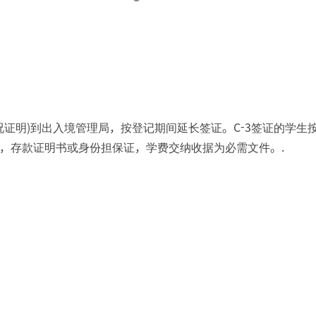
메뉴추가
况证明)到出入境管理局，按登记期间延长签证。C-3签证的学生
，存款证明书或身份担保证，学费交纳收据为必需文件。.