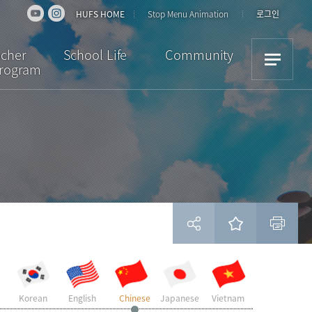
HUFS HOME
Stop Menu Animation
로그인
acher
School Life
Community
Program
iew
Dormitory
Notice
ulum
Cultural Activities
News
ion
Academic Support
Bulletin Board
Scholarships /
Downloads
Insurance
Student Reviews
Visa
Campus Facilities
Life in Korea
현재 페이지를 즐겨찾는 메뉴로 등록하시겠습니까?
Korean
English
Chinese
Japanese
Vietnam