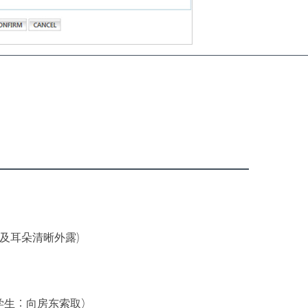
底及耳朵清晰外露)
)
舍学生：向房东索取）