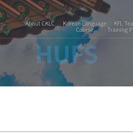
About CKLC
Korean Language
KFL Te
Course
Training 
HUFS
Greetings
Regular Course
Overv
Introduction
Short-term Course
Curric
Faculty & Staff
Special Course
Admiss
Location
Interpretation &
Translation Course
Brochure
FAQ