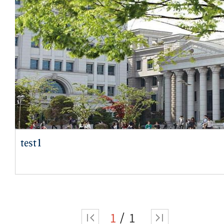
test1
1
1