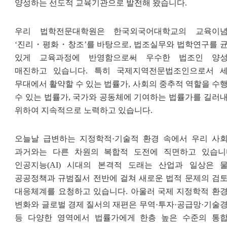
양성하는 선도적 교육기관으로 발전해 왔습니다
.
우리 법학전문대학원은 한국외국어대학교의 교육이
‘
진리
・
평화
・
창조
’
를 바탕으로
,
법조실무와 법학연구를 
있게 교육과정에 반영함으로써 우수한 법조인 양
매진하고 있습니다
.
특히 국제지역전문법조인으로서 
무대에서 활약할 수 있는 법률가
,
사회의 중추적 역할을 수
수 있는 법률가
,
국가와 공동체에 기여하는 법률가를 길러
위하여 지속적으로 노력하고 있습니다
.
오늘날 급변하는 지정학적
·
기술적 환경 속에서 우리 사
과거와는 다른 차원의 복합적 도전에 직면하고 있습니
인공지능
(AI)
시대의 본격적 도래는 산업과 일상은 
공공정책과 규범질서 전반에 걸쳐 새로운 법적 문제의 검
대응체계를 요청하고 있습니다
.
아울러 국제 지정학적 환
변화와 글로벌 경제 질서의 재편은 무역
·
투자
·
공급망
·
기술
등 다양한 영역에서 법률가에게 한층 높은 수준의 통