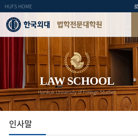
HUFS HOME
법학전문대학원
LAW SCHOOL
Hankuk University of Foreign Studies
인사말