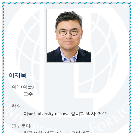
이재묵
직위(직급)
교수
학위
미국 University of Iowa 정치학 박사, 2012
연구분야