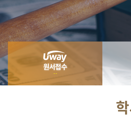
원서접수
- -