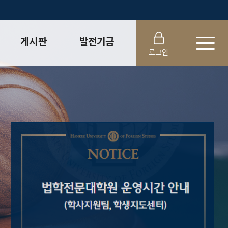
게시판
발전기금
로그인
학사공지사항
법학전문대학원
발전기금
센터공지사항
법학전문대학원
실습게시판
장학기금
취업게시판
학생참여
변호사시험
합격률 및 취업률
로스쿨 News
자료실
동문 라운지