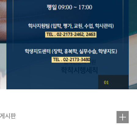
법학전문대학원
학칙시행세칙
01