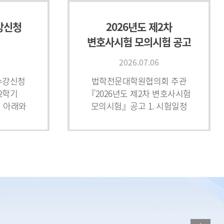
수강신청
2026년도 제2차
변호사시험 모의시험 공고
2026.07.06
 수강신청
법학전문대학원협의회 주관
 2학기
『2026년도 제2차 변호사시험
 아래와
모의시험』공고 1. 시험일정
 수강신청
및 장소 가. 일정: 2026. 8. 3.
 첨부된
(월) ~ 8. 7.(금) [※ 8. 5.(수)
뉴얼)」을
희롱 등
[박사] 2026-1학기
수 요청
종합시험 성적결과 확인
수시
안내
2026.04.23
시행 안
교육 이수
2026-1학기 박사과정