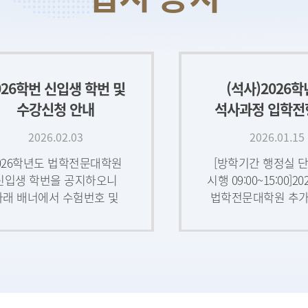
학사 안내문 첨부된 파일을
요청 및 교육 미
참고해 주시기 바랍니다.본
성적열람 제한 
안내문의 내용은 학사 운영
안내안녕하세요?인권
방침에 따라 변경될 수
공동체를 지향
있으므로, 관련된 최신
인권센터입니다
026학번 신입생 학번 및
(석사)2026
공지사항을 수시로 확
인권센터에서
양성평등기본법 등
수강신청 안내
석사과정 입학전
법률과
추가합격자 발표 안
2026.02.03
2026.01.15
16일 10시
026학년도 법학전문대학원
[방학기간 행정실 
신입생 학번을 공지하오니
시행 09:00~15:00]
아래 배너에서 수험번호 및
법학전문대학원 추가
생년월일을 입력하여
발표(2차)2026
확인하시기 바랍니다.
법학전문대학원 
026학년도 법학전문대학원
추가합격자를 아래
신입생 학번 조회 Click
발표합니다.