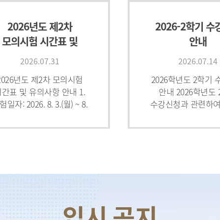
2026년도 제2차
2026-2학기 
모의시험 시간표 및
안내
유의사항 안내
2026.07.31
2026.07.14
2026년도 제2차 모의시험
2026학년도 2학기
간표 및 유의사항 안내 1.
안내 2026학년도
일자: 2026. 8. 3.(월) ~ 8.
수강신청과 관련하여
.(금) [※ 8. 5.(수): 휴식일]
같이 안내드립니다.
시험일자시험시간 및
전 반드시 본 안내와
시험과목시험
「수강신청 안내(매
확인
[박사] 2026-2학기
[인권센터] ‘성
박사과정 학사 안내문
폭력예방교육 이
및 교육 미이
2026.08.03
2026.05.26
성적열람 제한’ 
026학년도 제2학기 박사과정
성희롱 등 폭력예방