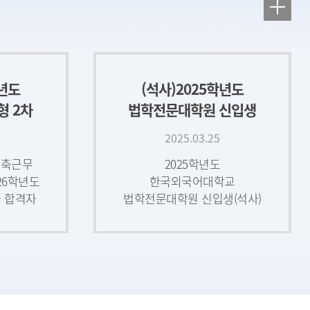
이수시
종합시험 성적결과 확인 안내
시행
2026학년도 제1학기
 존중의
종합시험에 응시한 학생들은
하는
아래와 같이 개인
.
종합정보시스템을 통하여
학년도
(석사)2025학년도
는
합격 여부를 확인하시기
 관련
바랍니다.
형 2차
법학전문대학원 신입생
내(1월
선발 결과 공개
2025.03.25
)
단축근무
2025학년도
2026학년도
한국외국어대학교
 합격자
법학전문대학원 신입생(석사)
학년도
선발 결과를 붙임과 같이
2차
공개합니다.◎ 공개사항 1.
와 같이
선발인원 - 일반전형,
특별전형, 결원보충인원 현황