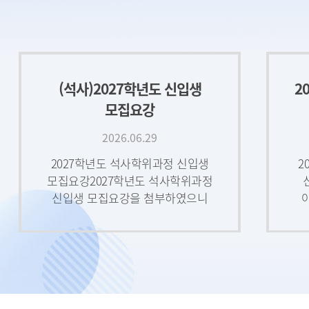
관한 학사 안내구 분내 용제출
기한비 고학위청구논문제출
신청제출자격:가. 수료에
필요한 소정의 학점을 취득한
자나. 외국어시험 및 종합시험
(석사)2027학년도 신입생
2
전 과목 합격자
개교기념일 및 근로자의
모집요강
날 행정부서 휴무 안내
2026.06.29
2026.04.13
2027학년도 석사학위과정 신입생
2
행정부서 휴무 안내
모집요강2027학년도 석사학위과정
개교기념일 및 근로자의 날
신입생 모집요강을 첨부하였으니
(법정공휴일)에 따라 아래와
확인하여 주시기 바랍니다.요강
같이 법전원 행정부서
내용은 변경될 수 있으니 최종
(학사지원팀, 학생지도센터)를
원서접수 전 반드시
2
포함한 교내 모든 부서가
휴무임을 안내드립니다.□
휴무일