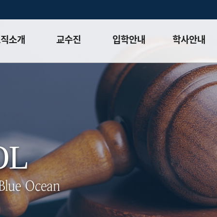
조직소개
교수진
입학안내
학사안내
말
전임교수
모집요강(석사)
학사일정
체계
겸임교수
모집요강(박사)
대학원 학칙
목표 및
명예교수
입시 공지사항
학칙시행세칙
화⮛
초빙 객원 교수
입시 FAQ
이수체계도
안내
교과과정
OL
평가
강의시간표
성적등급&
상대평가적용표
 Blue Ocean