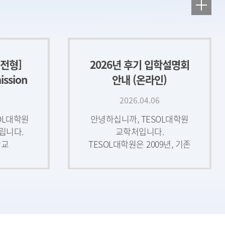
별전형]
2026년 후기 입학설명회
ssion
안내 (온라인)
등록예치금
2026.04.06
OL대학원
안녕하십니까, TESOL대학원
립니다.
교학처입니다.
학교
TESOL대학원은 2009년, 기존
26학년도
이론 중심의 일반대학원
원해 주신
과정과 차별화된 실용 중심
러분께
교육을 통해 영어교육
말씀을
전문가를 양성하고자 설립된