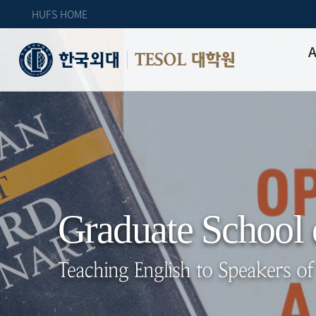
HUFS HOME
A
TESOL 대학원
Graduate School
Teaching English to Speakers o