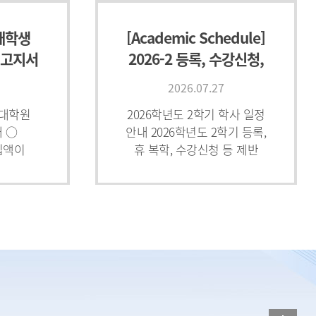
 재학생
[Academic Schedule]
(고지서
2026-2 등록, 수강신청,
ayment
휴·복학 등 제반 학사일
2026.07.27
 대학원
2026학년도 2학기 학사 일정
 ○
안내 2026학년도 2학기 등록,
입액이
휴 복학, 수강신청 등 제반
생)도
학사 일정을 아래와 같이
취해야 함
안내드립니다. - 아 래 - * Ove
영수증은
 필요 시