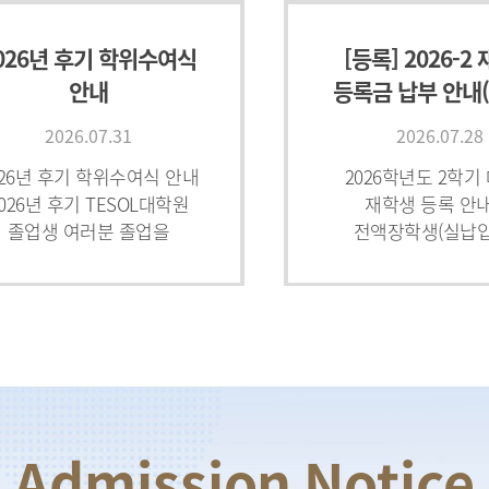
026년 후기 학위수여식
[등록] 2026-2
안내
등록금 납부 안내
출력) Tuition P
2026.07.31
2026.07.28
026년 후기 학위수여식 안내
2026학년도 2학기
026년 후기 TESOL대학원
재학생 등록 안내
졸업생 여러분 졸업을
전액장학생(실납
축하드립니다.2026년 후기
0원으로 표시된 학
위수여식 및 학위기 배부,
반드시 등록절차를 
운대여를 아래와 같이 안내
○등록금 고지서와 
드리오니
재발행되지 않으므로
미