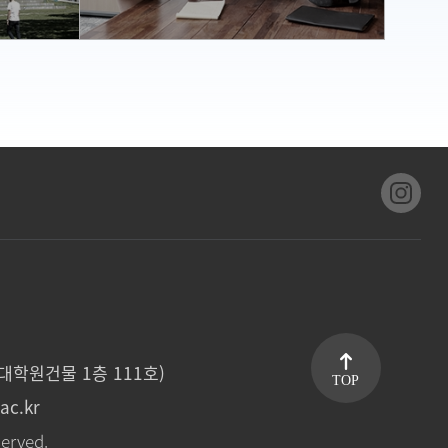
e-book
대학원건물 1층 111호)
TOP
ac.kr
served.