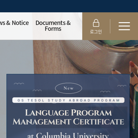
s & Notice
Documents &
Forms
로그인
ission Notice
Department
Documents
demic Notice
Alumni Portfolios
s
Portfolio Forms
Offer
Thesis Forms