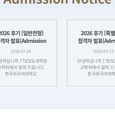
2026 후기 [일반전형]
2026 후기 [특
격자 발표(Admission
합격자 발표(Admi
esults) 및 등록예치금
Results) 및 
2026.07.08
2026.05.19
납
납
녕하십니까？TESOL대학원
안녕하십니까？TES
교학처에서 알려 드립니다.
교학처에서 알려 드
한국외국어대학교
한국외국어대
TESOL대학원 2026학년도
TESOL대학원 20
기 일반전형 에 지원해 주신
후기 특별전형 에 지
모든 지원자 여러분께
모든 지원자 여
진심으로 감사의 말씀을
진심으로 감사의 