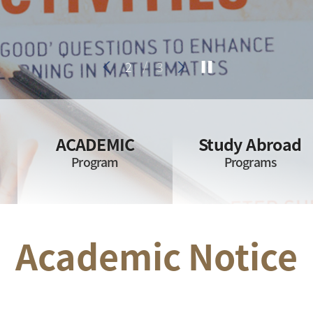
Academic
Calendar
3
/
3
ACADEMIC
Study Abroad
획
Program
Programs