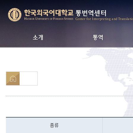
통번역센터
Center for Interpreting and Translati
소개
통역
인사말
통역서비스 안내
연혁
전문 통역 분야
Strong Point
통역 요율표
Contact Us
통번역 계약직 요율
종류