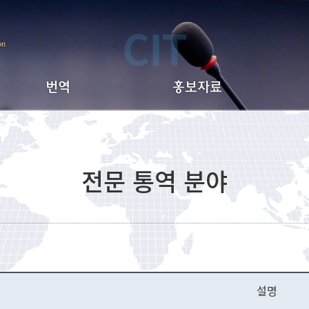
CIT
on
번역
홍보자료
번역서비스 안내
브로슈어
전문 번역 분야
주요 통번역 실적
센
전문 통역 분야
번역 요율표
통번역 계약직 요율
설명