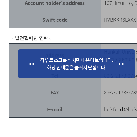
Account holder’s address
107, Imun-ro,
Swift code
HVBKKRSEXXX
- 발전협력팀 연락처
Hankuk Univers
Address
Dongdaemun-g
Tel
82-2-2173-275
FAX
82-2-2173-278
E-mail
hufsfund@hufs