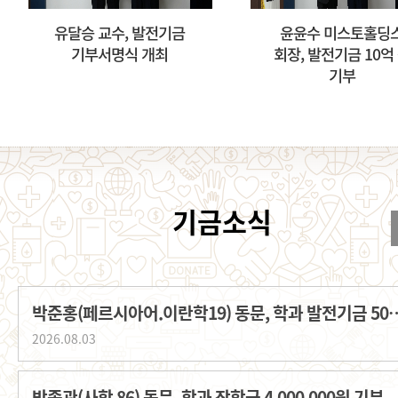
교수, 발전기금
윤윤수 미스토홀딩스
서명식 개최
회장, 발전기금 10억 원
기부
박준홍(페르시아어.이란학19) 동문, 학과
2026.08.03
박종관(사학 86) 동문, 학과 장학금 4,000,000원 기부