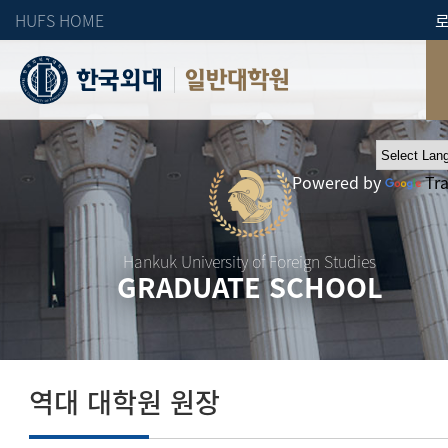
HUFS HOME
일반대학원
Powered by
Tr
Hankuk University of Foreign Studies
GRADUATE SCHOOL
역대 대학원 원장