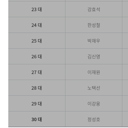
23 대
강효석
24 대
한성철
25 대
박재우
26 대
김신영
27 대
이재원
28 대
노택선
29 대
이강웅
30 대
정성호