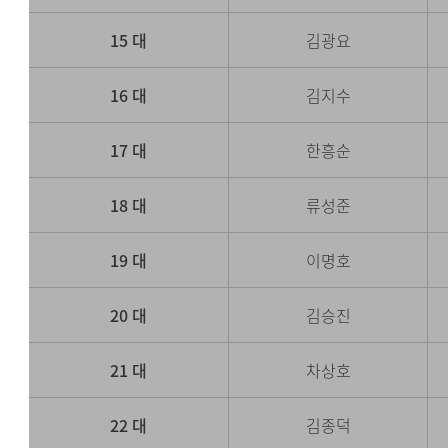
15 대
김광요
16 대
김지수
17 대
한흥순
18 대
류성준
19 대
이명호
20 대
김승진
21 대
차상호
22 대
김종덕