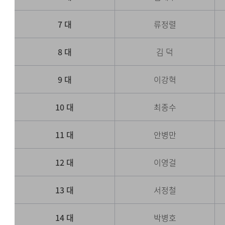
7 대
류정렬
8 대
김 덕
9 대
이강혁
10 대
최종수
11 대
안병만
12 대
이영걸
13 대
서정철
14 대
박병호