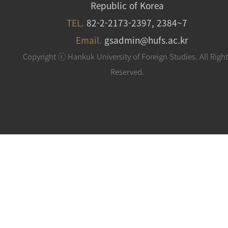
Republic of Korea
TEL.
82-2-2173-2397, 2384~7
Email.
gsadmin@hufs.ac.kr
Copyright ⓒ Hankuk University of Foreign Studies. All Righ
Reserved.