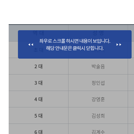
역 대
성 명
초 대
최완복
2 대
박술음
3 대
정인섭
4 대
강영훈
5 대
김성희
6 대
김계수