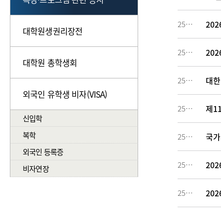
20
257927
대학원생권리장전
20
257910
대학원 총학생회
대한
257818
외국인 유학생 비자(VISA)
제1
257712
신입학
복학
국가
257391
외국인 등록증
20
257085
비자연장
20
256906