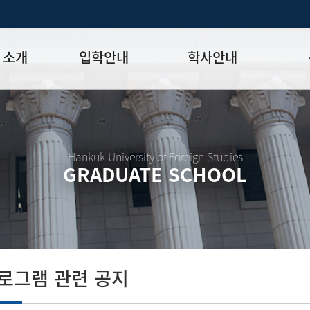
 소개
입학안내
학사안내
모집일정
학사일정표
학위논문
모집요강
강의시간표
논문작성법
원장
입시 공지사항
수업
양식함
Hankuk University of Foreign Studies
GRADUATE SCHOOL
락처
학부-대학원 연계과정
학적
논문지도
학위논문
석·박사 통합 학위과정
장학
연구윤리
박사후 연구과정
외국어시험
연구윤리
종합시험
연구윤리
제 규정
졸업생논
논문게재 연구비 지원
로그램 관련 공지