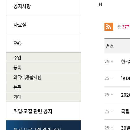
H
공지사항
자료실
총
377
FAQ
번호
수업
한-
260614
등록
외국어,종합시험
'K
259572
논문
20
258898
기타
취업·모집 관련 공지
국립
258726
30일
258021
특강·프로그램 관련 공지