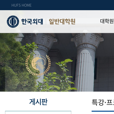
HUFS HOME
대학원
일반대학원
원장인사
연혁
역대 대학원 
주임교수 연
학과 소개
업무안내
오시는 길
자체 평가
게시판
특강·프