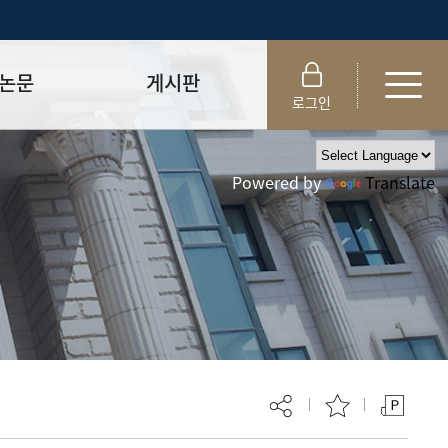
논문
게시판
로그인
제출 절차/자격
공지사항
Powered by
Translate
 및 템플릿
자료실
FAQ
_
취업·모집 관련 공지
제안심사
특강·프로그램 관련 공지
교육 이수 안내
대학원생권리장전
위원회 규정
대학원 총학생회
 지침서
외국인 유학생 비자(VISA)
문검색