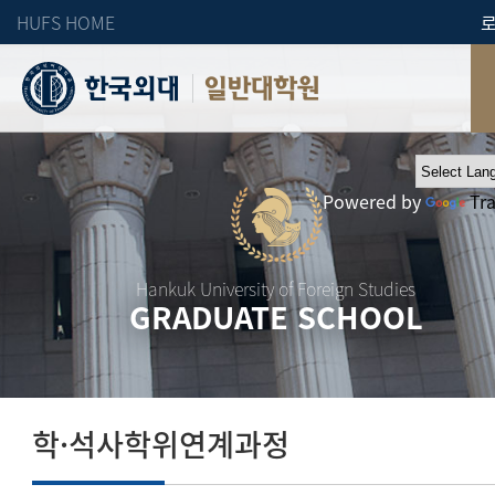
HUFS HOME
일반대학원
Powered by
Tr
Hankuk University of Foreign Studies
GRADUATE SCHOOL
학·석사학위연계과정