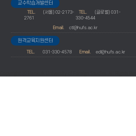
교수학습개발센터
TEL.
(서울) 02-2173-
TEL.
(글로벌) 031-
2761
330-4544
Email.
ctl@hufs.ac.kr
원격교육지원센터
TEL.
031-330-4578
Email.
edl@hufs.ac.kr
Copyright ⓒ Hankuk University of Foreign Studies. All Rights Re