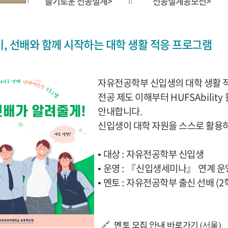
슬기로운 전공설계>
전공설계공모전>
기, 선배와 함께 시작하는 대학 생활 적응 프로그램
자유전공학부 신입생의 대학 생활 
전공 제도 이해부터
HUFSAbility
안내합니다
.
신입생이 대학 자원을 스스로 활용
▪
대상
:
자유전공학부 신입생
▪
운영
:
『
신입생세미나
』
연계 운
▪
멘토
:
자유전공학부 출신 선배
(2
🔗
멘토 모집 안내 바로가기
(서울)