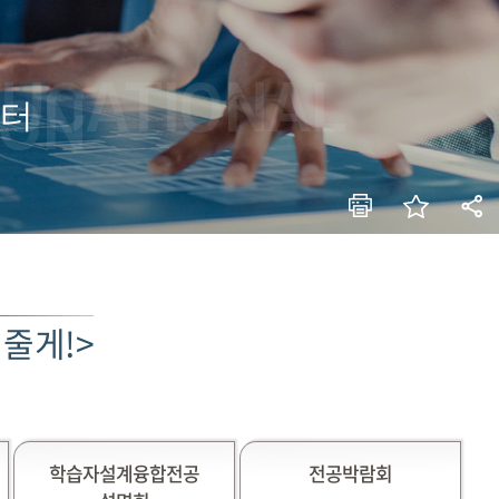
DUCATIONAL
ION
터
려줄게!>
학습자설계융합전공
전공박람회