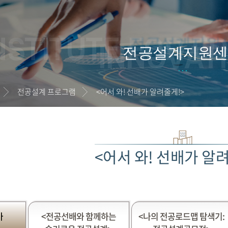
NSTITUTE FOR E
INNOVAT
전공설계지원센
전공설계 프로그램
<어서 와! 선배가 알려줄게!>
<어서 와! 선배가 알
가
<전공선배와 함께하는
<나의 전공로드맵 탐색기: