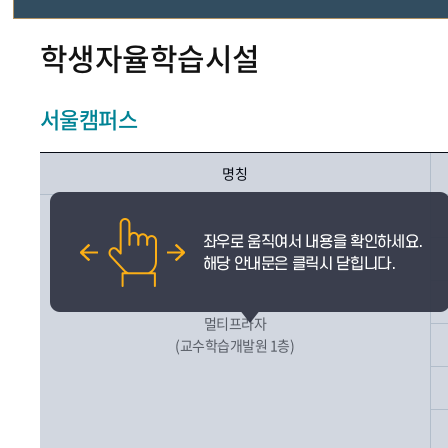
전산실습실 현황
학생자율학습시설
강의실 현황
서울캠퍼스
학생자율학습시설현황
명칭
행사용시설현황
멀티프라자
(교수학습개발원 1층)