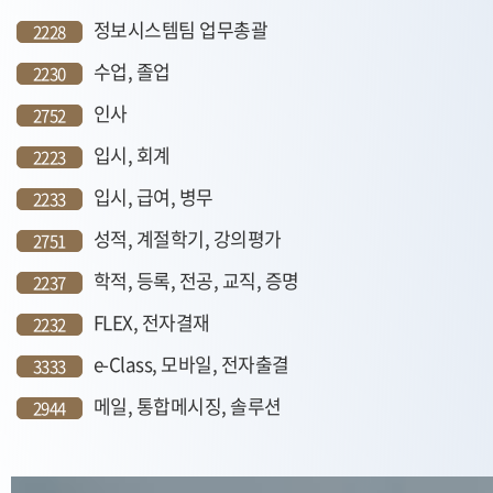
정보시스템팀 업무총괄
2228
수업, 졸업
2230
인사
2752
입시, 회계
2223
입시, 급여, 병무
2233
성적, 계절학기, 강의평가
2751
학적, 등록, 전공, 교직, 증명
2237
FLEX, 전자결재
2232
e-Class, 모바일, 전자출결
3333
메일, 통합메시징, 솔루션
2944