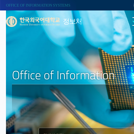
OFFICE OF INFORMATION SYSTEMS
정보처
Office of Information
Information Systems Team
⦁ 정보시스템팀 -
Information Strategy Team
⦁ 정보전략팀 -
Information Support Team
⦁ 정보지원팀 -