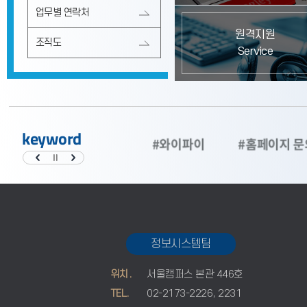
업무별 연락처
원격지원
조직도
Service
keyword
5
#대학정보공시
#와이파이
#홈페이지 문
정보시스템팀
위치.
서울캠퍼스 본관 446호
TEL.
02-2173-2226, 2231