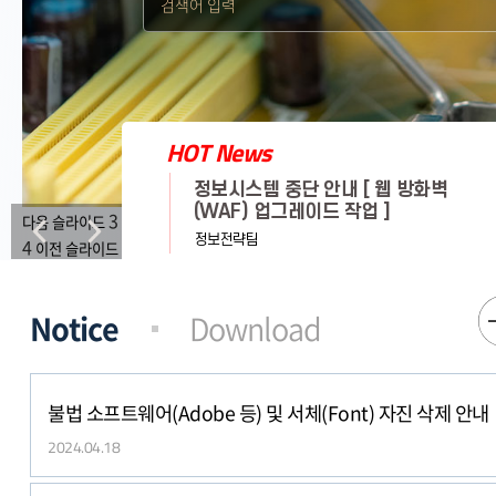
HOT
News
be 등) 및 서체
정보시스템 중단 안내 [ 웹 방화벽
안내
(WAF) 업그레이드 작업 ]
3
다음 슬라이드
-
정보전략팀
4
이전 슬라이드
불법 소프트웨어(Adobe 등) 및 서체(Font) 자진 삭제 안내
2024.04.18