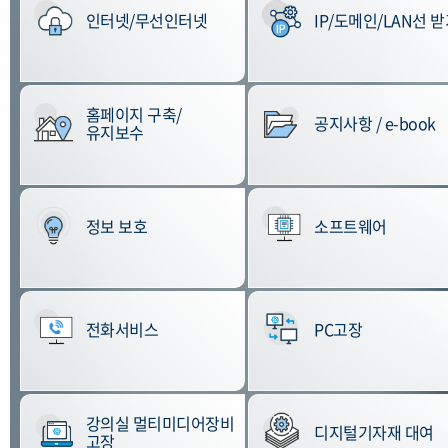
인터넷/무선인터넷
IP/도메인/LAN선 
홈페이지 구축/
공지사항 / e-book
유지보수
정보 보호
소프트웨어
전화서비스
PC고장
강의실 멀티미디어장비
디지털기자재 대여
고장