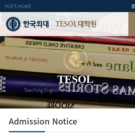
HUFS HOME
TESOL대학원
TESOL
Teaching English to Speakers of Other Languages
Admission Notice