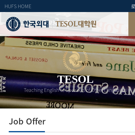
HUFS HOME
TESOL대학원
TESOL
Teaching English to Speakers of Other Languages
Job Offer