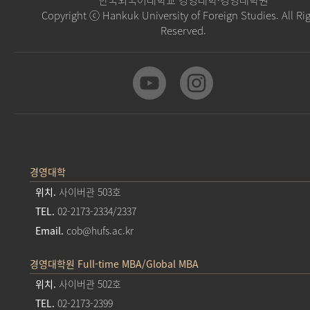
Copyright ⓒ Hankuk University of Foreign Studies. All Ri
Reserved.
경영대학
위치.
사이버관 503호
TEL.
02-2173-2334/2337
Email.
cob@hufs.ac.kr
경영대학원 Full-time MBA/Global MBA
위치.
사이버관 502호
TEL.
02-2173-2399