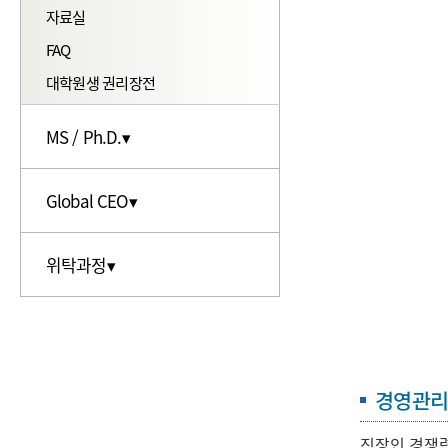
자료실
FAQ
대학원생 권리장전
MS / Ph.D.▾
소개
Global CEO▾
입학안내
추천사
과정안내▾
위탁과정▾
국내과정▾
교과과정
교육목표
해외과정▾
학사안내▾
운영사례▾
공지사항
공지사항
자료실
자료실
경영관
FAQ
FAQ
직장인 경쟁력