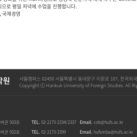
으로 평일 저녁에 수업을 진행합니다.
학, 국제경영
서울캠퍼스 02450 서울특별시 동대문구 이문로 107, 한국
학원
Copyright ⓒ Hankuk University of Foreign Studies. All Ri
버관 503호
TEL.
02-2173-2334/2337
Email.
cob@hufs.ac.kr
버관 502호
TEL.
02-2173-2399
Email.
hufsmba@hufs.ac.kr