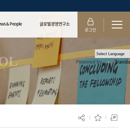
ws & People
글로벌경영연구소
로그인
▾
글로벌경영연구소▾
le▾
학술지▾
OOL
Powered by
Transl
▾
 발전기금▾