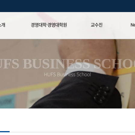
소개
경영대학·경영대학원
교수진
Ne
경영학부▾
국제경영
News
경영대학원▾
마케팅
Peop
FS BUSINESS SCH
미션
MS / Ph.D.▾
매니지먼트
동문회
HUFS Business School
Global CEO▾
재무
HBS
위탁과정▾
회계
문위원회
IS
OM
명예