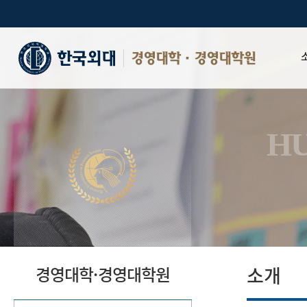
경영대학·경영대학원
Why HBS
인사말
HU
비전 및 
연혁
학장단
HBS 자
MMC
인증현황
소개
경영대학·경영대학원
시설안내