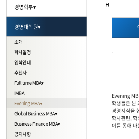
캠퍼스안
H
경영학부▾
소개
경영대학원▾
인사말
소개
입학안내
.
학사일정
학사안내▾
입학안내
공지사항
추천사
자료실
Full-time MBA▾
FAQ
IMBA
Evening
학생들은 본 
Evening MBA▾
경영지식을 현
Global Business MBA▾
학사관련, 학
Business Finance MBA▾
이를 통해 바
공지사항