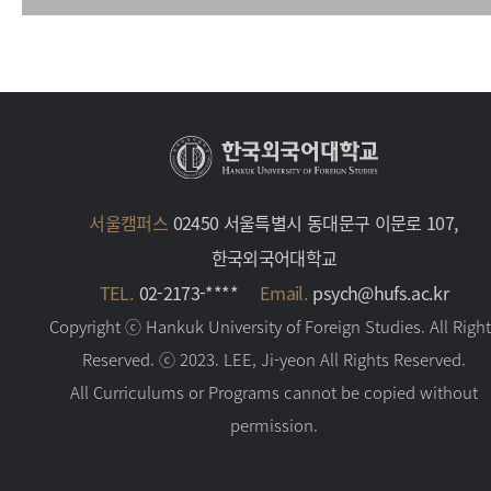
서울캠퍼스
02450 서울특별시 동대문구 이문로 107,
한국외국어대학교
TEL.
02-2173-****
Email.
psych@hufs.ac.kr
Copyright ⓒ Hankuk University of Foreign Studies. All Righ
Reserved. ⓒ 2023. LEE, Ji-yeon All Rights Reserved.
All Curriculums or Programs cannot be copied without
permission.