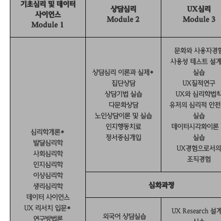
기초심리 및 데이터
상담심리
UX심리
사이언스
Module 2
Module 3
Module 1
문화와 사용자경
사용성 테스트 설
상담심리 이론과 실제*
실습
집단상담
UX
질적연구
상담기법 실습
UX
와 심리학법
다문화상담
유저의 심리적 안전
노인상담이론 및 실습
실습
인지행동치료
데이터시각화이론
심리학
개론*
정서중심개입
실습
발달심리학
UX
경험으로서
사회심리학
조직경험
인지심리학
이상심리학
심화과정
생리심리학
데이터 사이언스
UX 리서치 입문*
UX Research 설
외국어 상담실습
연구방법론