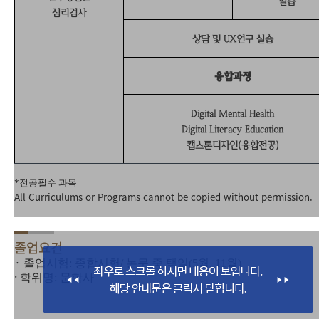
실습
심리검사
상담 및
UX
연구 실습
융합과정
Digital Mental Health
Digital Literacy Education
캡스톤디자인
(
융합전공
)
*전공필수 과목
All Curriculums or Programs cannot be copied without permission.
졸업요건
·
졸업시험
:
종합시험/ 논문 중 택일
(5
월
, 11
월
)
·
학위명
:
문학사