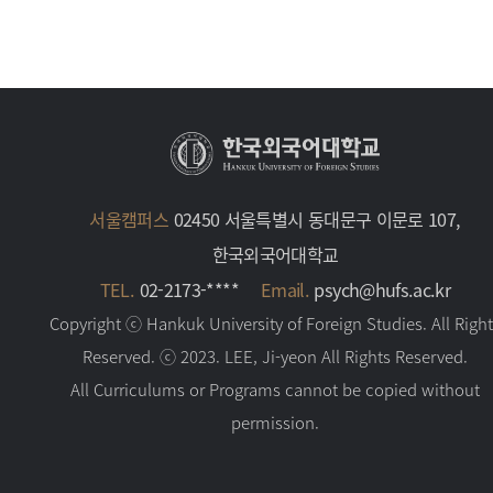
서울캠퍼스
02450 서울특별시 동대문구 이문로 107,
한국외국어대학교
TEL.
02-2173-****
Email.
psych@hufs.ac.kr
Copyright ⓒ Hankuk University of Foreign Studies. All Righ
Reserved. ⓒ 2023. LEE, Ji-yeon All Rights Reserved.
All Curriculums or Programs cannot be copied without
permission.