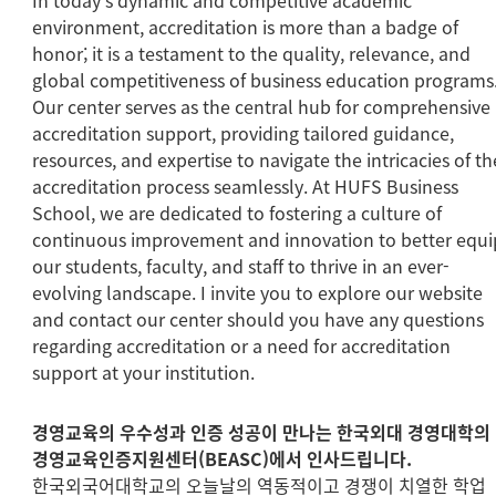
In today's dynamic and competitive academic
environment, accreditation is more than a badge of
honor; it is a testament to the quality, relevance, and
global competitiveness of business education programs
Our center serves as the central hub for comprehensive
accreditation support, providing tailored guidance,
resources, and expertise to navigate the intricacies of th
accreditation process seamlessly. At HUFS Business
School, we are dedicated to fostering a culture of
continuous improvement and innovation to better equi
our students, faculty, and staff to thrive in an ever-
evolving landscape. I invite you to explore our website
and contact our center should you have any questions
regarding accreditation or a need for accreditation
support at your institution.
경영교육의 우수성과 인증 성공이 만나는 한국외대 경영대학의
경영교육인증지원센터(BEASC)에서 인사드립니다.
한국외국어대학교의 오늘날의 역동적이고 경쟁이 치열한 학업