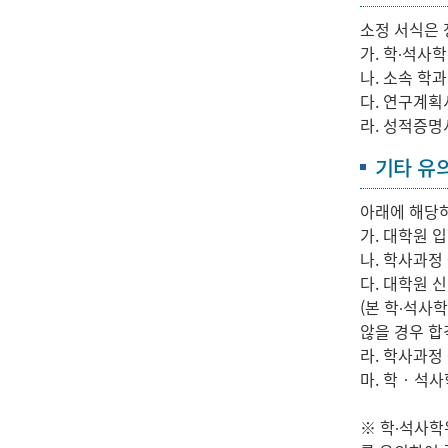
소정 서식은
가. 학∙석사
나. 소속 학과
다. 연구계획
라. 성적증명
기타 유
아래에 해당하
가. 대학원 
나. 학사과정
다. 대학원 
(본 학∙석사
않을 경우 합
라. 학사과정 
마. 학‧석사
※ 학∙석사학