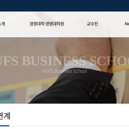
소개
경영대학·경영대학원
교수진
Ne
경영학부▾
국제경영
News
경영대학원▾
마케팅
Peop
FS BUSINESS SCH
미션
MS / Ph.D.▾
매니지먼트
동문회
HUFS Business School
Global CEO▾
재무
HBS
위탁과정▾
회계
문위원회
IS
OM
명예
연계