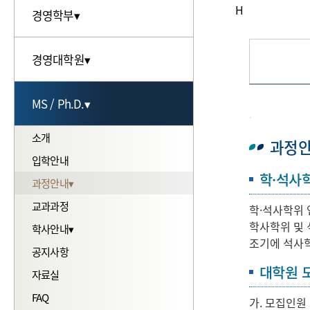
캠퍼스안
H
경영학부▾
소개
경영대학원▾
인사말
소개
입학안내
MS / Ph.D.▾
.
학사일정
학사안내▾
소개
입학안내
공지사항
과정
입학안내
추천사
자료실
학·석사
과정안내▾
Full-time MBA▾
FAQ
교과과정
IMBA
학·석사학위 
학사학위 및
학사안내▾
Evening MBA▾
조기에 석사학
공지사항
Global Business MBA▾
대학원 
자료실
Business Finance MBA▾
FAQ
공지사항
가. 모집인원 