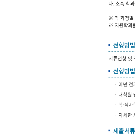
다. 소속 학
※ 각 과정별 
※ 지원학과를
전형방
서류전형 및 
전형방
매년 전기
대학원 
학·석사
자세한 
제출서