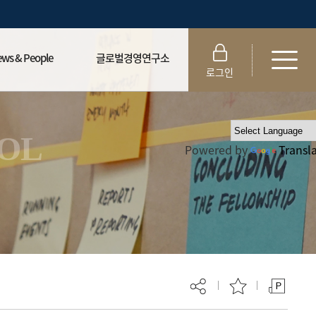
ws & People
글로벌경영연구소
로그인
▾
글로벌경영연구소▾
le▾
학술지▾
OOL
Powered by
Transl
▾
 발전기금▾