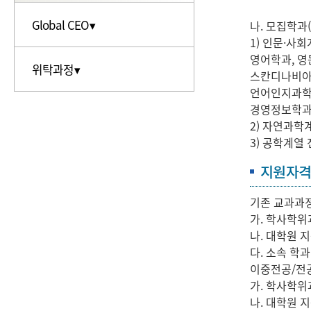
자료실
Global CEO▾
나. 모집학과
FAQ
1) 인문·사
대학원생 권리장전
추천사
영어학과, 영
위탁과정▾
스칸디나비아
국내과정▾
언어인지과학과
교육목표
해외과정▾
경영정보학과
2) 자연과학
운영사례▾
공지사항
3) 공학계열
자료실
지원자
FAQ
기존 교과과정
가. 학사학위
나. 대학원 
다. 소속 학
이중전공/전공
가. 학사학위
나. 대학원 