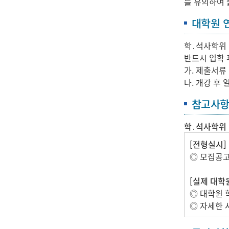
를 유의하여 
대학원 
학․석사학위
반드시 입학 
가. 제출서류
나. 개강 후
참고사
학․석사학위 
[전형실시]
◎ 모집공
[실제 대학원
◎ 대학원
◎ 자세한 