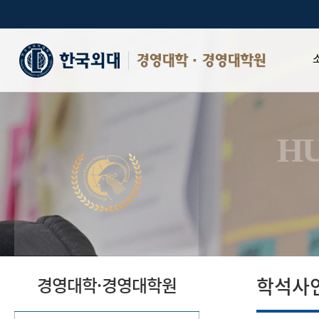
경영대학·경영대학원
Why HBS
인사말
HU
비전 및 
연혁
학장단
HBS 자
MMC
인증현황
학석사
경영대학·경영대학원
시설안내