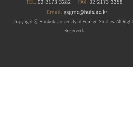
TEL.
02-2173-3282
FAX.
02-2173-3358
Email.
gsgmc@hufs.ac.kr
Copyright ⓒ Hankuk University of Foreign Studies. All Righ
Reserved.