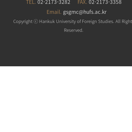
TEL.
02-2173-3282
FAX.
02-2173-3358
Email.
gsgmc@hufs.ac.kr
Copyright ⓒ Hankuk University of Foreign Studies. All Righ
Reserved.