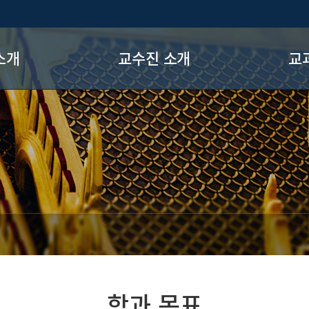
소개
교수진 소개
교
인사말
교수진
교
목표
전
 길
장
학과 목표