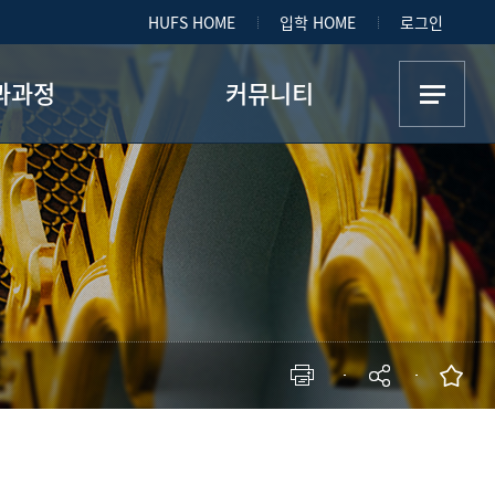
HUFS HOME
입학 HOME
로그인
과과정
커뮤니티
육과정
공지사항
공로드맵
자료실
학제도
Q&A
갤러리
학생회
현재 페이지를 즐겨찾는 메뉴로