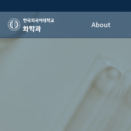
About
화학과
Welcome Message
Overview
Research Facilities
Contact and Location