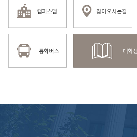
캠퍼스맵
찾아오시는길
학생상담센터
HUFSability
종합
e-mail
수강편람
도서
통학버스
대학생