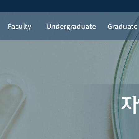
Faculty
Undergraduate
Graduate
Faculty
Perspective
Perspective
Professor Emeritus
Courses
Faculty
Major Roadmap
Curriculum
Cummulative Ex
자