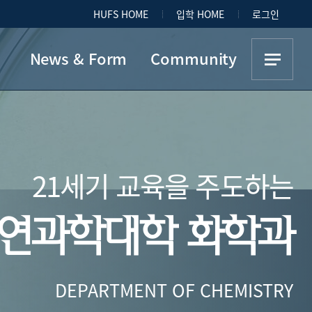
HUFS HOME
입학 HOME
로그인
News & Form
Community
Notice
Bulletin Board
Department Form
Album
21세기 교육을 주도하는
Link
am
연과학대학 화학과
DEPARTMENT OF CHEMISTRY