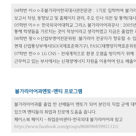
04학번 이ㅇㅇ주불가리아한국대사관전문관
: 1기로 입학하여 불가
보고서 작성, 동향보고 및 홈페이지 관리, 주요 인사 의전 및 통역(
05학번 이ㅇㅇ 한국외국어대학교 그리스 불가리아어과강사
: 200
통해 학생들을 가르치는 것이 적성이라고 생각하였고 지금은 졸업한 
06학번 왕ㅇㅇ산업부영어전문위원
:불가리아 전공자가 향유할 수 있
현재 산업통상부에서ISO(국제표준화기구), PASC(태평양지역표준위
07학번 한ㅇㅇ LG CNS
- 전세계적으로 환경 오염을 방지하기 위해 
근무하고 있는 부서에서는 신재생에너지 자원을 이용하여 탄소 배출이 
불가리아어과멘토-멘티 프로그램
불가리아어과를 졸업 한 선배들이 멘토가 되어 본인의 직업 군에 대해
있으며 멘티들의 취업과 진로에 도움을 줍니다.
페이스북 페이지 - 취업준비센터-한국외대 불가리아어과 참고
https://www.facebook.com/groups/868096859921121/