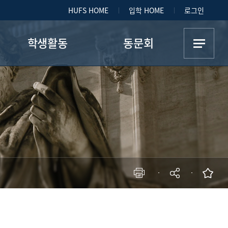
HUFS HOME
입학 HOME
로그인
학생활동
동문회
학생회
동문회 소개
답사
게시판
학회
자유게시판
사진첩
현재 페이지를 즐겨찾는 메뉴로