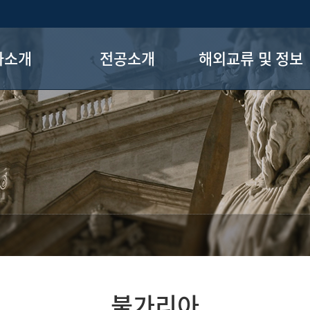
과소개
전공소개
해외교류 및 정보
사말
교수진
그리스학
 연혁
교육과정
불가리아학
학제도
진로안내
주요 링크
지사항
학술대회 및 강연
료실
전공 게시판
는 길
불가리아