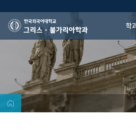
학
그리스·불가리아학과
인
학과
장
공
자
오시