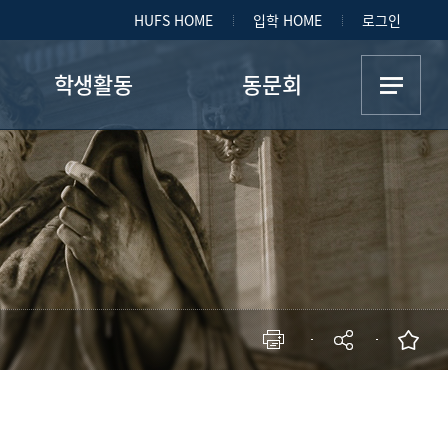
HUFS HOME
입학 HOME
로그인
학생활동
동문회
학생회
동문회 소개
답사
게시판
학회
자유게시판
사진첩
현재 페이지를 즐겨찾는 메뉴로