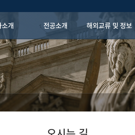
과소개
전공소개
해외교류 및 정보
사말
교수진
그리스학
 연혁
교육과정
불가리아학
학제도
진로안내
주요 링크
지사항
학술대회 및 강연
료실
전공 게시판
는 길
오시는 길