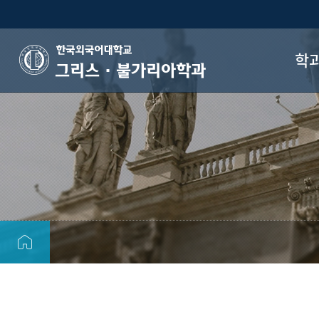
학
그리스·불가리아학과
인
학과
장
공
자
오시