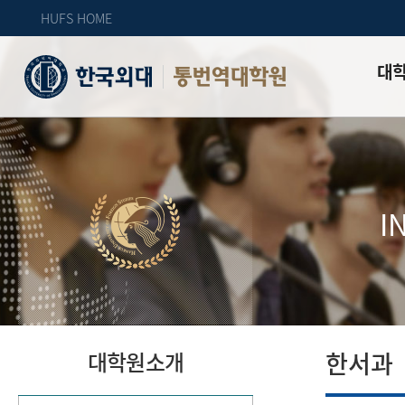
HUFS HOME
대
통번역대학원
인사말
대학원
대학원 
I
교수진 
업무안
오시는 
한서과
대학원소개