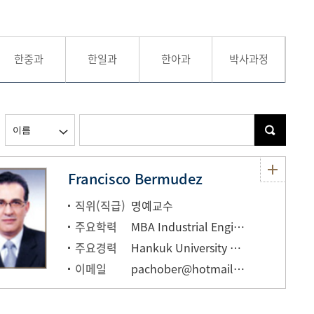
현재 페이지를 즐겨찾는 메뉴로
등록하시겠습니까?
한중과
한일과
한아과
박사과정
메뉴추가
Francisco Bermudez
직위(직급)
명예교수
주요학력
MBA Industrial Engineering
주요경력
Hankuk University of Foreign Studies - Professor
이메일
pachober@hotmail.com