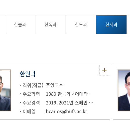
한불과
한독과
한노과
한서과
한원덕
직위(직급)
주임교수
주요학력
1989 한국외국어대학교 통번역대학원 스페인어과 졸업
주요경력
2019, 2021년 스페인 국왕 통역
이메일
hcarlos@hufs.ac.kr