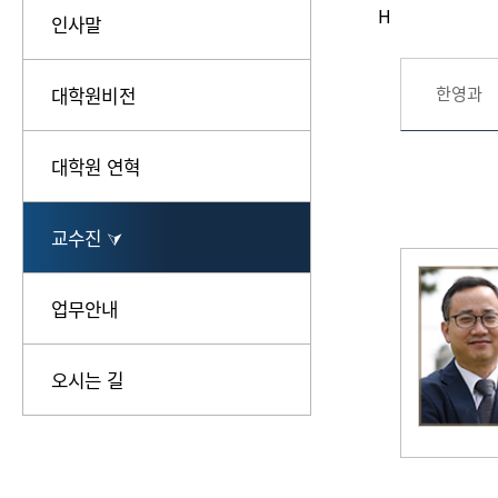
H
인사말
한영과
대학원비전
대학원 연혁
교수진 ⮛
업무안내
오시는 길