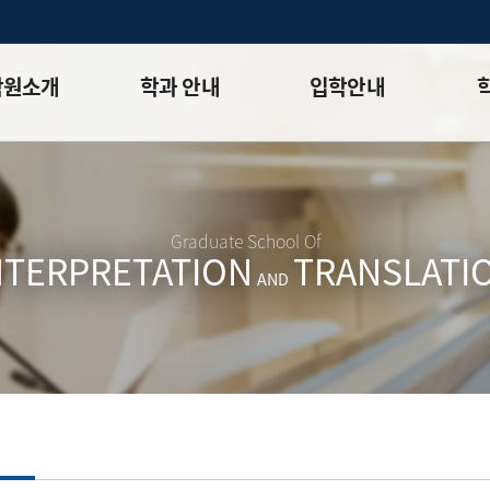
학원소개
학과 안내
입학안내
석사과정 ⮛
모집요강
학사일
비전
박사과정 ⮛
전년도기출문제
학적정
연혁
FAQ
석사과
Graduate School Of
NTERPRETATION
TRANSLATI
⮛
박사과
AND
내
장학
길
규정