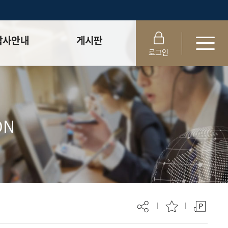
학사안내
게시판
로그인
정
Notice
보
News
정 ⮛
졸업생논문검색
ON
정 ⮛
논문검색
서식함
대학원생 권리장전
석사논문