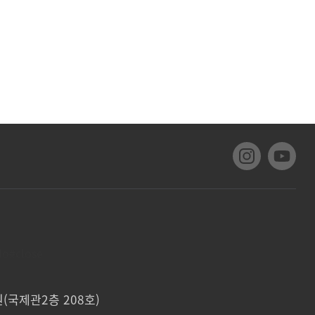
do#close
(국제관2층 208호)