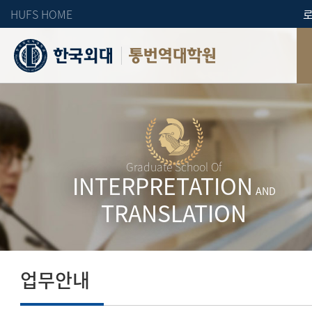
HUFS HOME
통번역대학원
Graduate School Of
INTERPRETATION
AND
TRANSLATION
업무안내