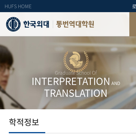
HUFS HOME
통번역대학원
Graduate School Of
INTERPRETATION
AND
TRANSLATION
학적정보