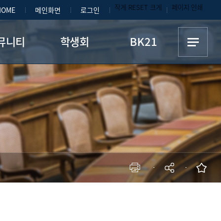
작게
RESET
크게
페이지 인쇄
HOME
메인화면
로그인
뮤니티
학생회
BK21
자료실
학생회 SNS
모전/인턴십
학생회 공지
사진첩
현재 페이지를 즐겨찾는 메뉴로