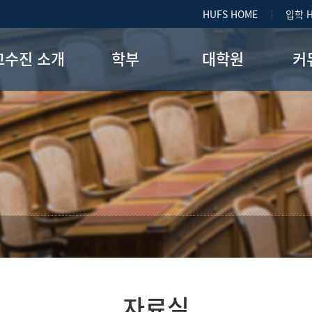
HUFS HOME
입학 
교수진 소개
학부
대학원
커
교수진
공지사항
학과소개
명예교수진
학사일정
전공별 교과과정
특강/공
BK교수
강철은 동문 장학금
종합시험과목
장학제도
대학원 게시판
졸업요건
자료실