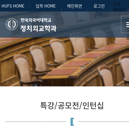
작게
HUFS HOME
입학 HOME
메인화면
로그인
RESET
크게
정치외교학과
특강/공모전/인턴십