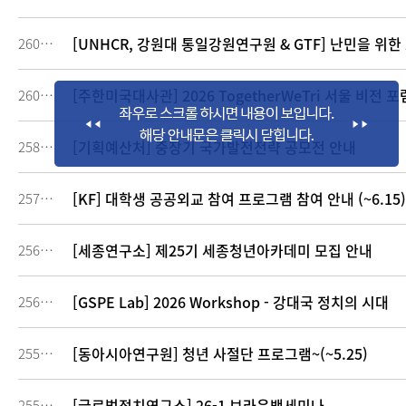
[UNHCR, 강원대 통일강원연구원 & GTF] 난민을 위
260164
[주한미국대사관] 2026 TogetherWeTri 서울 비전 포
260031
[기획예산처] 중장기 국가발전전략 공모전 안내
258010
[KF] 대학생 공공외교 참여 프로그램 참여 안내 (~6.15)
257517
[세종연구소] 제25기 세종청년아카데미 모집 안내
256740
[GSPE Lab] 2026 Workshop - 강대국 정치의 시대
256295
[동아시아연구원] 청년 사절단 프로그램~(~5.25)
255705
[글로벌정치연구소] 26-1 브라운백세미나
255704