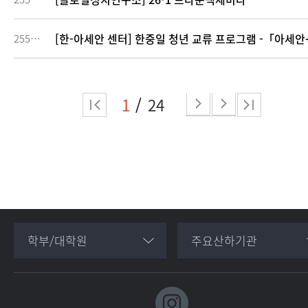
[한-아세안 센터] 한중일 청년 교류 프로그램 -「아세안+
255702
1
24
학부/대학원
주요산하기관