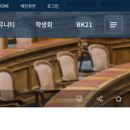
작게
RESET
크게
페이지 인쇄
HOME
메인화면
로그인
뮤니티
학생회
BK21
자료실
학생회 SNS
모전/인턴십
학생회 공지
사진첩
현재 페이지를 즐겨찾는 메뉴로