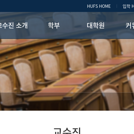
HUFS HOME
입학 
교수진 소개
학부
대학원
커
교수진
공지사항
학과소개
명예교수진
학사일정
전공별 교과과정
특강/공
BK교수
강철은 동문 장학금
종합시험과목
장학제도
대학원 게시판
졸업요건
교수진