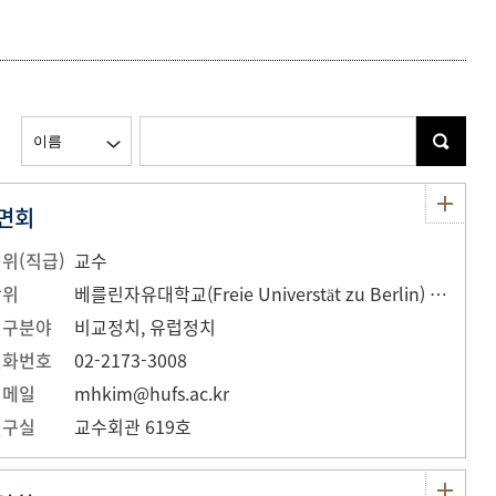
등록하시겠습니까?
메뉴추가
면회
위(직급)
교수
학위
베를린자유대학교(Freie Universtät zu Berlin) 정치학 박사, 2000
연구분야
비교정치, 유럽정치
전화번호
02-2173-3008
이메일
mhkim@hufs.ac.kr
연구실
교수회관 619호