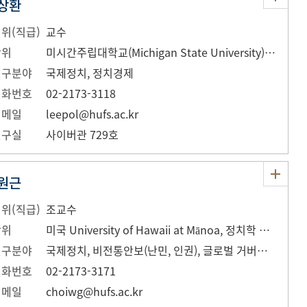
상환
위(직급)
교수
학위
미시간주립대학교(Michigan State University) 정치학박사(Ph.D., 1994)
연구분야
국제정치, 정치경제
전화번호
02-2173-3118
이메일
leepol@hufs.ac.kr
연구실
사이버관 729호
원근
위(직급)
조교수
학위
미국 University of Hawaii at Mānoa, 정치학 박사, 2020
연구분야
국제정치, 비전통안보(난민, 인권), 글로벌 거버넌스, 초국가적 사회운동
전화번호
02-2173-3171
이메일
choiwg@hufs.ac.kr