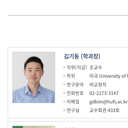
김기동 (학과장)
직위(직급)
조교수
학위
미국 University of
연구분야
비교정치
전화번호
02-2173-3147
이메일
gdkim@hufs.ac.kr
연구실
교수회관 433호