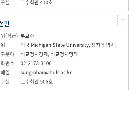
연구실
교수회관 410호
성민
위(직급)
부교수
학위
미국 Michigan State University, 정치학 박사, 2016
연구분야
비교정치경제, 비교정치행태
전화번호
02-2173-3100
이메일
sungmhan@hufs.ac.kr
연구실
교수회관 505호