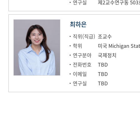
연구실
제2교수연구동 503
최하은
직위(직급)
조교수
학위
연구분야
국제정치
전화번호
TBD
이메일
TBD
연구실
TBD