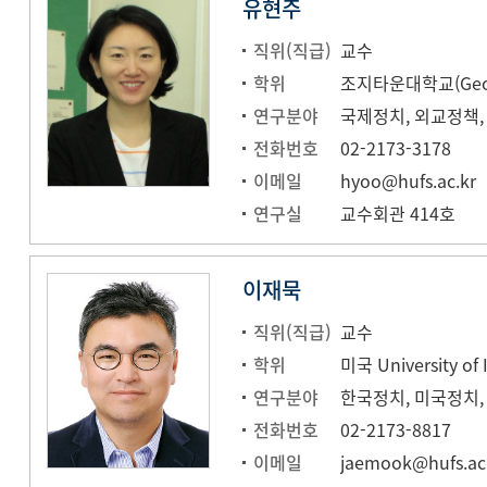
유현주
직위(직급)
교수
학위
연구분야
국제정치, 외교정책,
전화번호
02-2173-3178
이메일
hyoo@hufs.ac.kr
연구실
교수회관 414호
이재묵
직위(직급)
교수
학위
미국 University o
연구분야
한국정치, 미국정치
전화번호
02-2173-8817
이메일
jaemook@hufs.ac