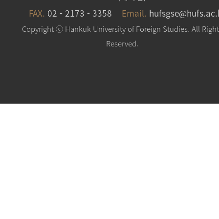
FAX.
02 - 2173 - 3358
Email.
hufsgse@hufs.ac.
Copyright ⓒ Hankuk University of Foreign Studies. All Righ
Reserved.