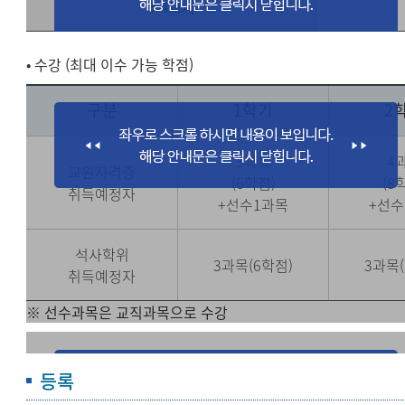
3.4교시
• 수강 (최대 이수 가능 학점)
구분
1학기
2
3과목
4
교원자격증
(6학점)
(8
취득예정자
+선수1과목
+선수
석사학위
3과목(6학점)
3과목(
취득예정자
※ 선수과목은 교직과목으로 수강
등록