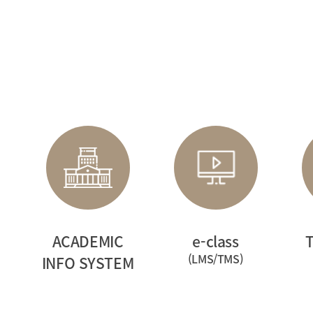
2025.07.10
2025학년도 후기 추가전형
면접고사 안내
합
한국외국어대학교
한
교육대학원에 지원해 주셔서
입
진심으로 감사드립니다.
깊
2025학년도 후기 추가전형
입학 지원자 면접고사 일정을
다음과 같이
ACADEMIC
e-class
(LMS/TMS)
INFO SYSTEM