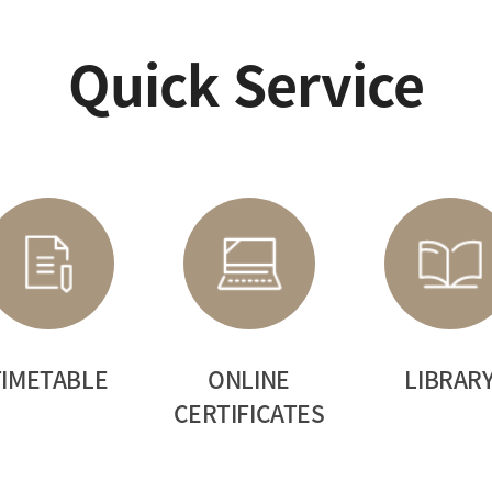
2025.06.02
2025.04.21
조회가능)
2025학년도 후기 일반전형
2025학년도 후기 
Quick Service
격자 발표 및 입학 안내1.
면접고사 안
국외국어대학교 교육대학원
한국외국어대
학에 지원하신 모든 분들께
교육대학원에 지원해
은 감사를 드리며, 원하시는
진심으로 감사드립
결과 얻으시기를 진심으로
2025학년도 후기 
기원합니다
입학 지원자 면접고
다음과 같이
TIMETABLE
ONLINE
LIBRAR
CERTIFICATES