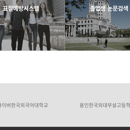
표절예방시스템
졸업생 논문검색
바로가기
바로가기
사이버한국외국어대학교
용인한국외대부설고등