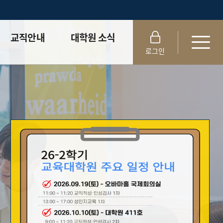
교직안내
대학원 소식
로그인
교원자격취득안내
교수동정
학부관련 전공
학사공지
교직 기본이수과목
채용·홍보
현장실습 /
특강·비교과
교육봉사
프로그램
적성인성검사 /
교직·교원자격증
심폐소생술
자료실
성인지교육