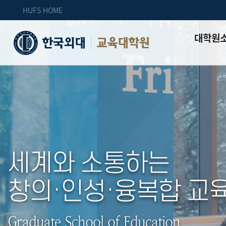
HUFS HOME
대학원
교육대학원
인사말
대학원 소개
교학처 소개
교수진 소개
교직부
세계와 소통하는
오시는 길
창의·인성·융복합 교
Graduate School of Education