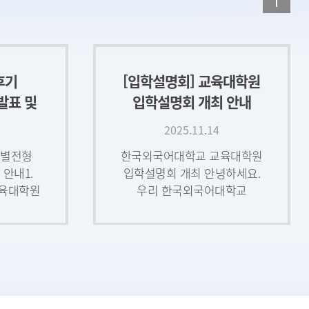
후기
[입학설명회] 교육대학원
발표 및
입학설명회 개최 안내
.22(금)
(11/14)
2025.11.14
특별전형
한국외국어대학교 교육대학원
 안내1.
입학설명회 개최 안녕하세요.
육대학원
우리 한국외국어대학교
든 분들께
교육대학원 교학처에서는
 원하시는
교육대학원 입시를 준비하고
진심으로
계신 선생님들에게 도움이
되고자 입학설명회를 아래와
후기
사 시간
내