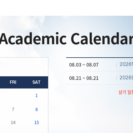
Academic Calenda
08.03 ~ 08.07
202
08.21 ~ 08.21
202
FRI
SAT
상기 일
1
7
8
14
15