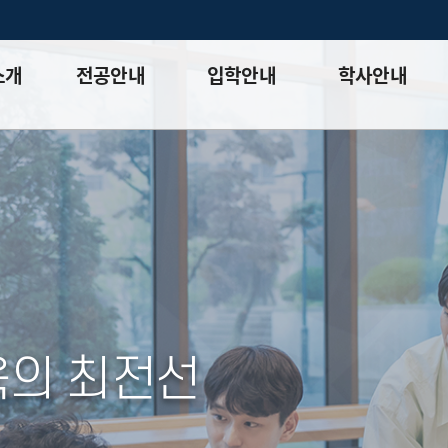
소개
전공안내
입학안내
학사안내
전공안내+
입학안내
학사일정
입시 공지사항
학사정보
외국어 / 종합시험
논문
장학
학칙시행세칙
대학원생권리장전
육의 최전선
자체평가보고서
학생상담