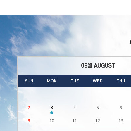
08월
AUGUST
SUN
MON
TUE
WED
THU
2
4
5
6
3
9
10
11
12
13