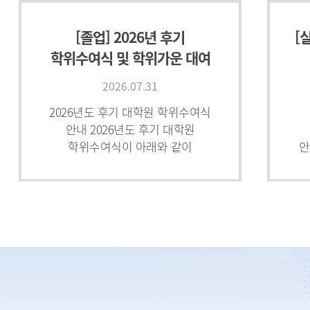
[졸업] 2026년 후기
[
학위수여식 및 학위가운 대여
등 안내(졸업예정자 명단
2026.07.31
포함) -
2026년도 후기 대학원 학위수여식
안내 2026년도 후기 대학원
학위수여식이 아래와 같이
안
진행되오니 참석하시어 자리를
빛내주시기 바랍니다. 졸업을
다
진심으로 축하드립니다.※학위수여