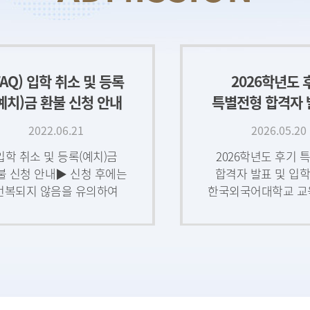
FAQ) 입학 취소 및 등록
2026학년도 
예치)금 환불 신청 안내
특별전형 합격자 
입학 안내(2026.5
2022.06.21
2026.05.20
13:00부
입학 취소 및 등록(예치)금
2026학년도 후기 
불 신청 안내▶ 신청 후에는
합격자 발표 및 입학
번복되지 않음을 유의하여
한국외국어대학교 교
주시기 바랍니다.▶ 지원자
입학에 지원하신 모
본인이 작성하고 서명(또는
깊은 감사를 드리며,
인) 해야 합니다.▶ 시점 상
결과 얻으시기를 
입학 취소
기원합니다
2025학년도 후기
2025학년도 
반전형 합격자 발표 및
특별전형 면접고
학 안내(6/4 14시 이후
및 장소 안