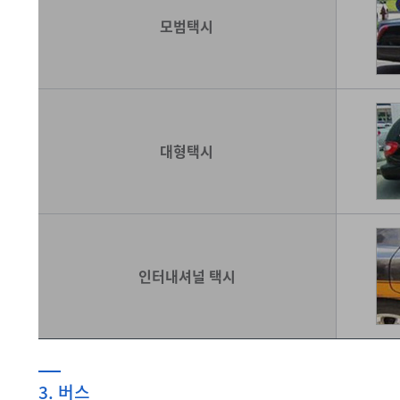
모범택시
대형택시
인터내셔널 택시
3. 버스