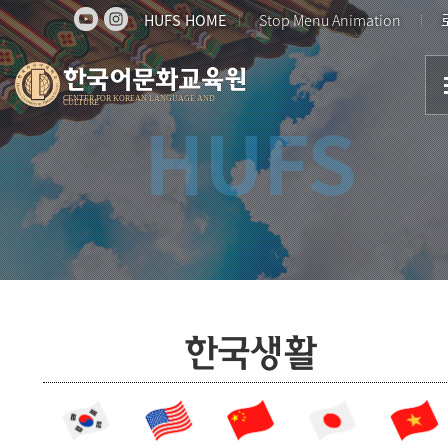
HUFS HOME
Stop Menu Animation
한국어문화교육원
CENTER FOR KOREAN LANGUAGE AND
CULTURE
HUFS
한국생활