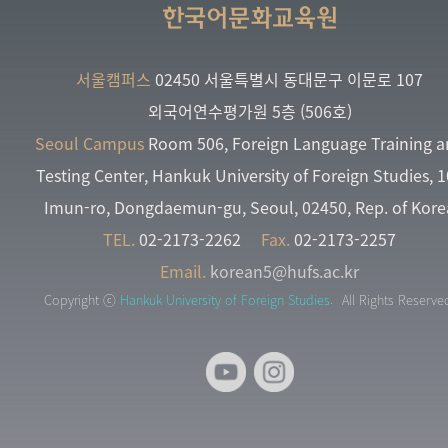
한국어문화교육원
서울캠퍼스
02450 서울특별시 동대문구 이문로 107
외국어연수평가원 5층 (506호)
Seoul Campus
Room 506, Foreign Language Training 
Testing Center, Hankuk University of Foreign Studies, 
Imun-ro, Dongdaemun-gu, Seoul, 02450, Rep. of Kore
TEL.
02-2173-2262
Fax.
02-2173-2257
Email.
korean5@hufs.ac.kr
Copyright ⓒ
Hankuk University of Foreign Studies.
All Rights Reserve