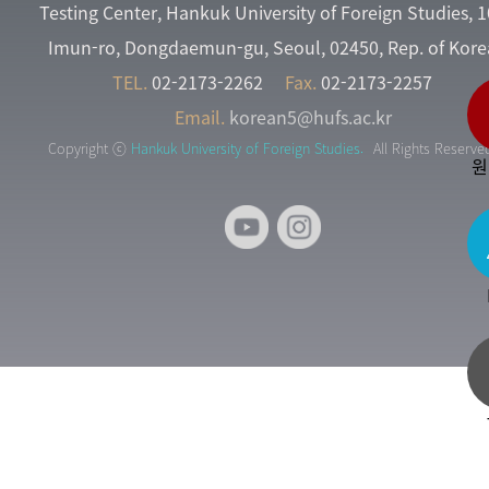
Testing Center, Hankuk University of Foreign Studies, 
Imun-ro, Dongdaemun-gu, Seoul, 02450, Rep. of Kore
TEL.
02-2173-2262
Fax.
02-2173-2257
Email.
korean5@hufs.ac.kr
Copyright ⓒ
Hankuk University of Foreign Studies.
All Rights Reserve
원