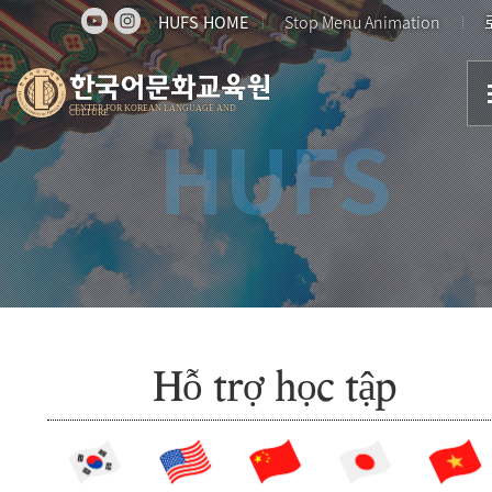
HUFS HOME
Stop Menu Animation
한국어문화교육원
CENTER FOR KOREAN LANGUAGE AND
CULTURE
HUFS
Hỗ trợ học tập