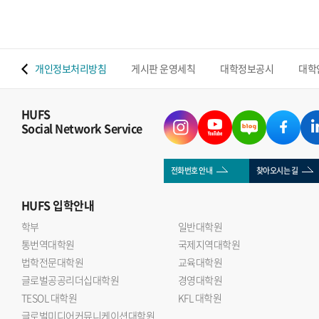
 맵
개인정보처리방침
게시판 운영세칙
대학정보공시
대학
HUFS
Social Network Service
전화번호 안내
찾아오시는 길
HUFS
입학안내
학부
일반대학원
통번역대학원
국제지역대학원
법학전문대학원
교육대학원
글로벌공공리더십대학원
경영대학원
TESOL 대학원
KFL 대학원
글로벌미디어커뮤니케이션대학원