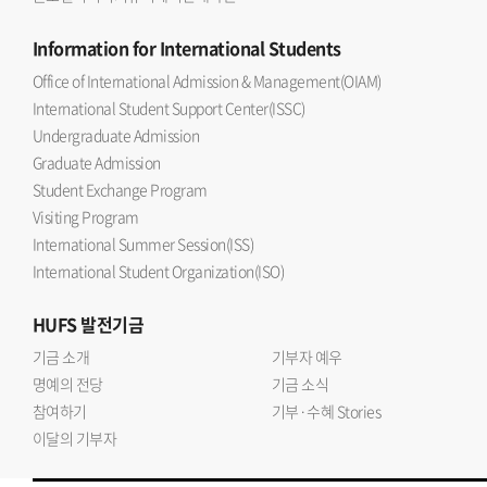
Information
for International Students
Office of International Admission & Management(OIAM)
International Student Support Center(ISSC)
Undergraduate Admission
Graduate Admission
Student Exchange Program
Visiting Program
International Summer Session(ISS)
International Student Organization(ISO)
HUFS
발전기금
기금 소개
기부자 예우
명예의 전당
기금 소식
참여하기
기부·수혜 Stories
이달의 기부자