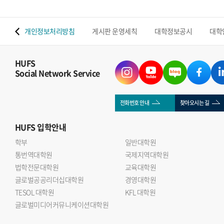
 맵
개인정보처리방침
게시판 운영세칙
대학정보공시
대학
HUFS
Social Network Service
전화번호 안내
찾아오시는 길
HUFS
입학안내
학부
일반대학원
통번역대학원
국제지역대학원
법학전문대학원
교육대학원
글로벌공공리더십대학원
경영대학원
TESOL 대학원
KFL 대학원
글로벌미디어커뮤니케이션대학원