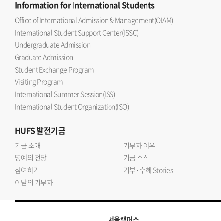
Information
for International Students
Office of International Admission & Management(OIAM)
International Student Support Center(ISSC)
Undergraduate Admission
Graduate Admission
Student Exchange Program
Visiting Program
International Summer Session(ISS)
International Student Organization(ISO)
HUFS
발전기금
기금 소개
기부자 예우
명예의 전당
기금 소식
참여하기
기부·수혜 Stories
이달의 기부자
서울캠퍼스