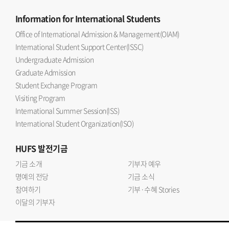
Information
for International Students
Office of International Admission & Management(OIAM)
International Student Support Center(ISSC)
Undergraduate Admission
Graduate Admission
Student Exchange Program
Visiting Program
International Summer Session(ISS)
International Student Organization(ISO)
HUFS
발전기금
기금 소개
기부자 예우
명예의 전당
기금 소식
참여하기
기부·수혜 Stories
이달의 기부자