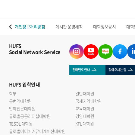
 맵
개인정보처리방침
게시판 운영세칙
대학정보공시
대학
HUFS
Social Network Service
전화번호 안내
찾아오시는 길
HUFS
입학안내
학부
일반대학원
통번역대학원
국제지역대학원
법학전문대학원
교육대학원
글로벌공공리더십대학원
경영대학원
TESOL 대학원
KFL 대학원
글로벌미디어커뮤니케이션대학원