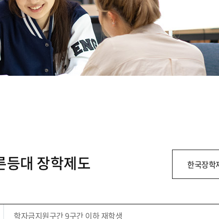
푸른등대 장학제도
한국장학
학자금지원구간 9구간 이하 재학생